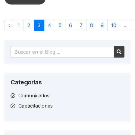
‹
1
2
3
4
5
6
7
8
9
10
...
Categorías
Comunicados
Capacitaciones