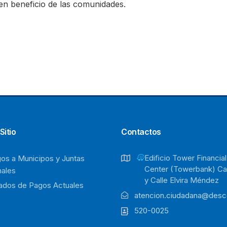
 en beneficio de las comunidades.
Sitio
Contactos
Ediﬁcio Tower Financial
os a Municipos y Juntas
Center (Towerbank) Cal
ales
y Calle Elvira Méndez
ados de Pagos Actuales
atencion.ciudadana@desce
520-0025